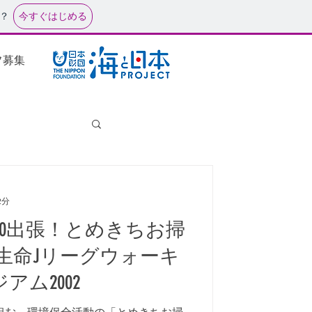
今すぐはじめる
？
フ募集
2分
/10出張！とめきちお掃
生命Jリーグウォーキ
アム2002