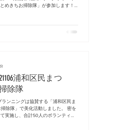
「とめきちお掃除隊」が参加します！
を綺麗にします♬...
2分
21106浦和区民まつ
掃除隊
クプランニングは協賛する「浦和区民ま
掃除隊」で美化活動しました。 密を
けて実施し、合計50人のボランティア
！ 小中学生親子や、高校生、大学生
、...