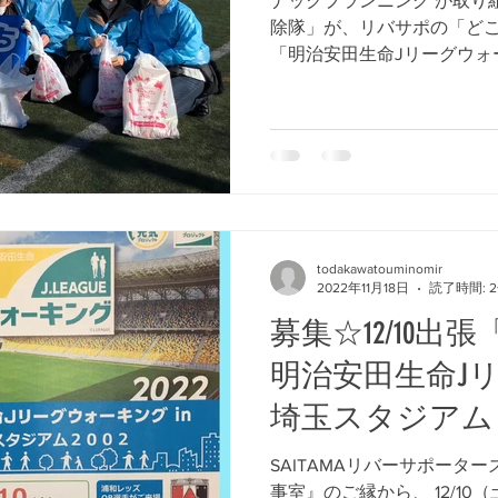
ナックプランニング が取り組む、環境保全活動の「とめきちお掃
除隊」が、リバサポの「ど
「明治安田生命Jリーグウォー
出張してきました！ 冬晴れ
JCOMさんなど、ボランティア
todakawatouminomir
2022年11月18日
読了時間: 
募集☆12/10
明治安田生命Jリ
埼玉スタジアム
SAITAMAリバーサポータ
事室』のご縁から、 12/1