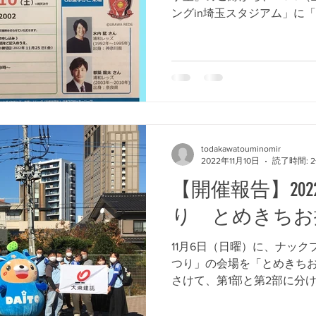
ングin埼玉スタジアム」に
ウォーキング＆清掃で浦和の街
todakawatouminomir
2022年11月10日
読了時間: 
【開催報告】202
り とめきちお
11月6日（日曜）に、ナッ
つり」の会場を「とめきちお
さけて、第1部と第2部に分
さんにご参加いただきました
の一般参加者と、企業参加では