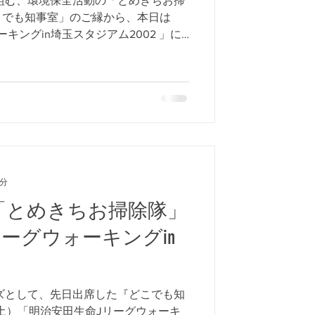
こでも知事室」のご縁から、本日は
キングin埼玉スタジアム2002 」に
の中、学生さんや、親子、企業参加の
...
2分
出張「とめきちお掃除隊」
ーグウォーキングin
ーズとして、先日出席した『どこでも知
0（土）「明治安田生命Jリーグウォーキ