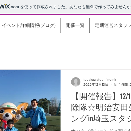
.com
を使って作成されました。あなたも無料で作ってみませんか
イベント詳細情報(ブログ)
開催一覧
定期運営スタッ
todakawatouminomir
2022年12月13日
読了時間: 
【開催報告】12
除隊☆明治安田
ングin埼玉スタジ